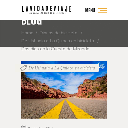
MENU
BLOG
Home
/
Diarios de bicicleta
/
De Ushuaia a La Quiaca en bicicleta
/
Dos días en la Cuesta de Miranda
De Ushuaia a La Quiaca en bicicleta