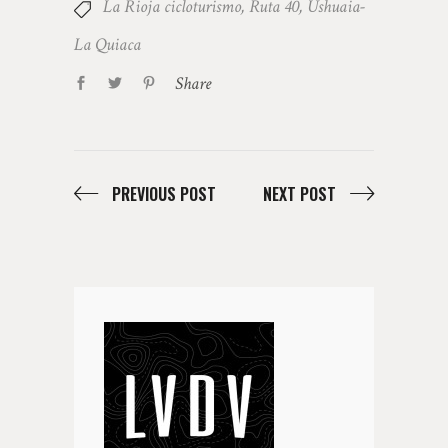
La Rioja cicloturismo
,
Ruta 40
,
Ushuaia-
La Quiaca
Share
PREVIOUS POST
NEXT POST