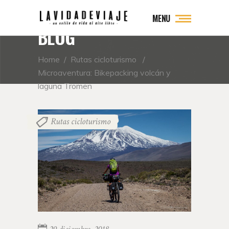
MENU
BLOG
Home
/
Rutas cicloturismo
/
Microaventura: Bikepacking volcán y
laguna Tromen
Rutas cicloturismo