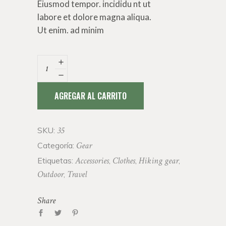
Eiusmod tempor. incididu nt ut
labore et dolore magna aliqua.
Ut enim. ad minim
Backpack
quantity
AGREGAR AL CARRITO
35
SKU:
Gear
Categoría:
Accessories
Clothes
Hiking gear
Etiquetas:
,
,
,
Outdoor
Travel
,
Share