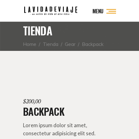
MENU
TIENDA
Home
/
Tienda
/
Gear
/
Backpack
$
200,00
BACKPACK
Lorem ipsum dolor sit amet,
consectetur adipisicing elit sed.