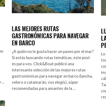
LAS MEJORES RUTAS
L
GASTRONÓMICAS PARA NAVEGAR
L
EN BARCO
P
no
¿A quién no le gusta hacer un paseo por el mar?
Lo
Si estás buscando rutas temáticas, este post
to
es para vos. Click&Boat publicó una
co
interesante selección de las mejores rutas
mu
gastronómicas para navegar en barco (lancha,
cá
o
velero o catamarán, vos elegís), súper
Ta
recomendadas para amantes de la
co
re