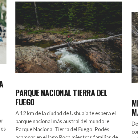
A
PARQUE NACIONAL TIERRA DEL
FUEGO
ME
M
A 12 km de la ciudad de Ushuaia te espera el
ar
parque nacional más austral del mundo: el
De
res
Parque Nacional Tierra del Fuego. Podés
co
acampar en el lago Roca mientras familias de