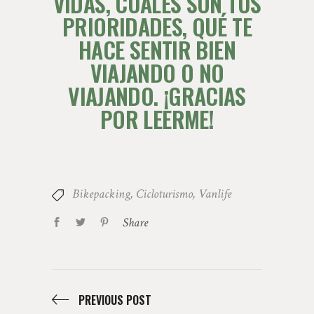
VIDAS, CUÁLES SON TUS
PRIORIDADES, QUÉ TE
HACE SENTIR BIEN
VIAJANDO O NO
VIAJANDO. ¡GRACIAS
POR LEERME!
Bikepacking
,
Cicloturismo
,
Vanlife
Share
PREVIOUS POST