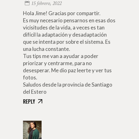
15 febrero, 2022
Hola Jime! Gracias por compartir.
Es muy necesario pensarnos en esas dos
vicisitudes de la vida, a veces es tan
difícil la adaptación y desadaptación
que se intenta por sobre el sistema. Es
una lucha constante.
Tus tips me van a ayudar a poder
priorizar y centrarme, para no
desesperar. Me dio paz leerte y ver tus
fotos.
Saludos desde la provincia de Santiago
del Estero
REPLY