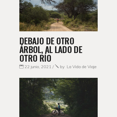
DEBAJO DE OTRO
ÁRBOL, AL LADO DE
OTRO RÍO
22 junio, 2021
by
La Vida de Viaje