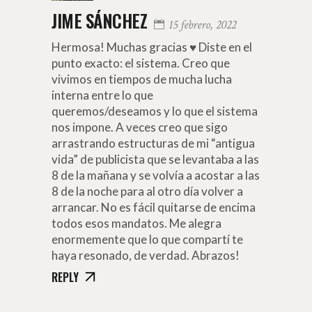
JIME SÁNCHEZ
15 febrero, 2022
Hermosa! Muchas gracias ♥ Diste en el
punto exacto: el sistema. Creo que
vivimos en tiempos de mucha lucha
interna entre lo que
queremos/deseamos y lo que el sistema
nos impone. A veces creo que sigo
arrastrando estructuras de mi “antigua
vida” de publicista que se levantaba a las
8 de la mañana y se volvía a acostar a las
8 de la noche para al otro día volver a
arrancar. No es fácil quitarse de encima
todos esos mandatos. Me alegra
enormemente que lo que compartí te
haya resonado, de verdad. Abrazos!
REPLY