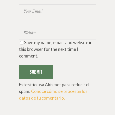
Save my name, email, and website in
this browser for the next time I
comment.
SUBMIT
Este sitio usa Akismet para reducir el
spam.
Conocé cómo se procesan los
datos de tu comentario.