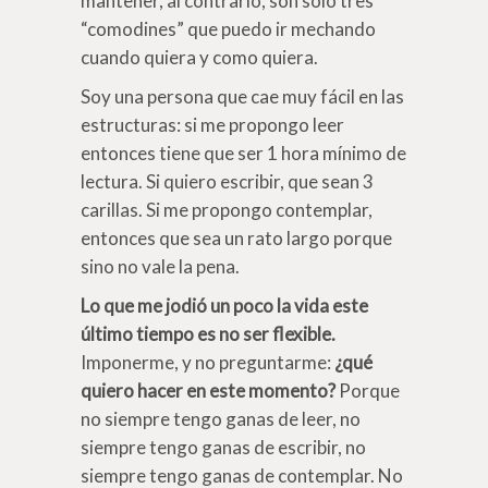
mantener, al contrario, son solo tres
“comodines” que puedo ir mechando
cuando quiera y como quiera.
Soy una persona que cae muy fácil en las
estructuras: si me propongo leer
entonces tiene que ser 1 hora mínimo de
lectura. Si quiero escribir, que sean 3
carillas. Si me propongo contemplar,
entonces que sea un rato largo porque
sino no vale la pena.
Lo que me jodió un poco la vida este
último tiempo es no ser flexible.
Imponerme, y no preguntarme:
¿qué
quiero hacer en este momento?
Porque
no siempre tengo ganas de leer, no
siempre tengo ganas de escribir, no
siempre tengo ganas de contemplar. No