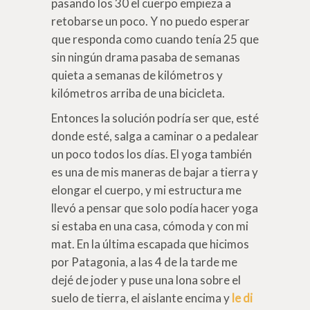
pasando los 30 el cuerpo empieza a
retobarse un poco. Y no puedo esperar
que responda como cuando tenía 25 que
sin ningún drama pasaba de semanas
quieta a semanas de kilómetros y
kilómetros arriba de una bicicleta.
Entonces la solución podría ser que, esté
donde esté, salga a caminar o a pedalear
un poco todos los días. El yoga también
es una de mis maneras de bajar a tierra y
elongar el cuerpo, y mi estructura me
llevó a pensar que solo podía hacer yoga
si estaba en una casa, cómoda y con mi
mat. En la última escapada que hicimos
por Patagonia, a las 4 de la tarde me
dejé de joder y puse una lona sobre el
suelo de tierra, el aislante encima y
le di