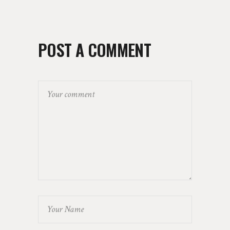
POST A COMMENT