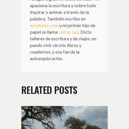
apasiona la escritura y sobre todo
inspirar y animar a través de la
palabra. También escribo en
luzyhumo.com
y mi primer hijo de
papel se llama
Letras Luz
. Dicto
talleres de escritura y de viajes, no
puedo vivir sin mis libros y
cuadernos, y soy fan de la
autoexploración.
RELATED POSTS