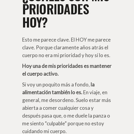
PRIORIDADES
HOY?
Esto me parece clave. El HOY me parece
clave. Porque claramente años atrás el
cuerpo no era mi prioridad y hoy sí lo es.
Hoy una de mis prioridades es mantener
el cuerpo activo.
Si voy un poquito más a fondo,
la
alimentación también lo es.
En viaje, en
general, me desordeno. Suelo estar más
abierta a comer cualquier cosa y
después pasa que, o me duele la panza o
me siento “culpable” porque no estoy
cuidando mi cuerpo.