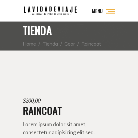
MENU
TIENDA
Home
/
Tienda
/
Gear
/
Raincoat
$
200,00
RAINCOAT
Lorem ipsum dolor sit amet,
consectetur adipisicing elit sed.