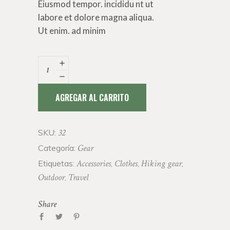
Eiusmod tempor. incididu nt ut
labore et dolore magna aliqua.
Ut enim. ad minim
Raincoat
quantity
AGREGAR AL CARRITO
32
SKU:
Gear
Categoría:
Accessories
Clothes
Hiking gear
Etiquetas:
,
,
,
Outdoor
Travel
,
Share