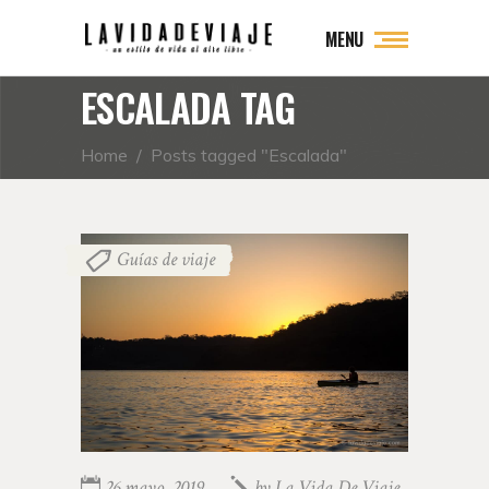
MENU
ESCALADA TAG
Home
/
Posts tagged "Escalada"
Guías de viaje
26 mayo, 2019
by
La Vida De Viaje