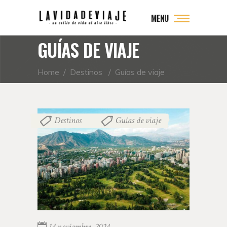
MENU
GUÍAS DE VIAJE
Home
/
Destinos
/
Guías de viaje
Destinos
Guías de viaje
,
14 noviembre, 2024