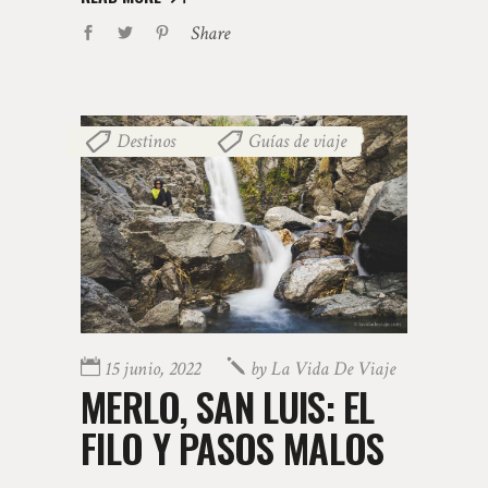
Share
Destinos
Guías de viaje
,
15 junio, 2022
by
La Vida De Viaje
MERLO, SAN LUIS: EL
FILO Y PASOS MALOS