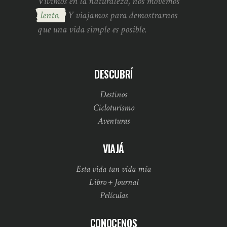
Vivimos en la naturaleza, nos movemos
lento.
Y viajamos para demostrarnos
que una vida simple es posible.
DESCUBRÍ
Destinos
Cicloturismo
Aventuras
VIAJÁ
Esta vida tan vida mía
Libro + Journal
Películas
CONOCENOS