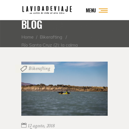
MENU
BLOG
Home
/
Bikerafting
/
Río Santa Cruz (2): la calma
Bikerafting
12 agosto, 2018