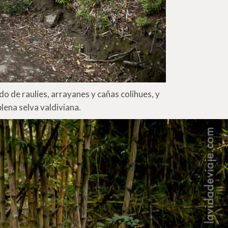
o de raulíes, arrayanes y cañas colihues, y
lena selva valdiviana.