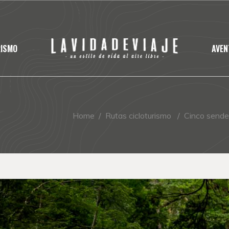
RISMO
AVE
Home
/
Rutas cicloturismo
/
Cinco sende