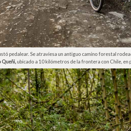
stó pedalear. Se atraviesa un antiguo camino forestal rodead
o Queñi,
ubicado a 10 kilómetros de la frontera con Chile, en p