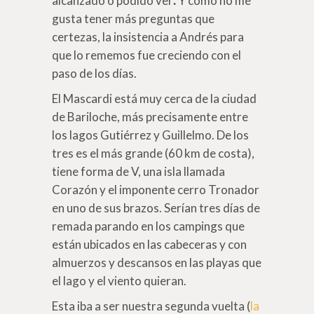
alcanzado o podido ver
.
Y como no me
gusta tener más preguntas que
certezas, la insistencia a Andrés para
que lo rememos fue creciendo con el
paso de los días.
El Mascardi está muy cerca de la ciudad
de Bariloche, más precisamente entre
los lagos Gutiérrez y Guillelmo. De los
tres es el más grande (60 km de costa),
tiene forma de V, una isla llamada
Corazón y el imponente cerro Tronador
en uno de sus brazos. Serían tres días de
remada parando en los campings que
están ubicados en las cabeceras y con
almuerzos y descansos en las playas que
el lago y el viento quieran.
Esta iba a ser nuestra segunda vuelta (
la