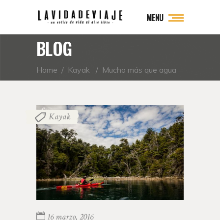
MENU
BLOG
Home
/
Kayak
/
Mucho más que agua
Kayak
16 marzo, 2016