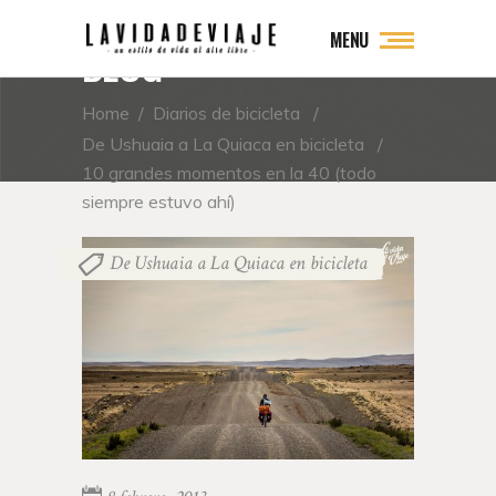
MENU
BLOG
Home
/
Diarios de bicicleta
/
De Ushuaia a La Quiaca en bicicleta
/
10 grandes momentos en la 40 (todo
siempre estuvo ahí)
De Ushuaia a La Quiaca en bicicleta