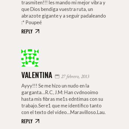
trasmiten!!! les mando mi mejor vibra y
que Dios bendiga vuestra ruta, un
abrazote gigante y a seguir padaleando
:* Poupeé
REPLY
VALENTINA
27 febrero, 2013
Ayyy!!! Se me hizo un nudo en la
garganta…R.C, J.M: Han cvdnooimo
hasta mis fibras me1s edntimas con su
trabajo.Sere1 que me identifico tanto
con el texto del video…Maravilloso.Lau.
REPLY