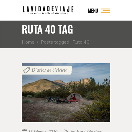
MENU
RUTA 40 TAG
Home
/
Posts tagged "Ruta 40"
Diarios de bicicleta
18 febrero, 2020
by
Jime Sánchez