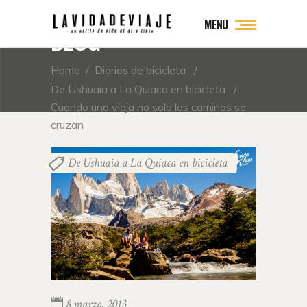
MENU
BLOG
Home
/
Diarios de bicicleta
/
De Ushuaia a La Quiaca en bicicleta
/
Cuando uno viaja no solo los caminos se
cruzan
De Ushuaia a La Quiaca en bicicleta
8 marzo, 2013