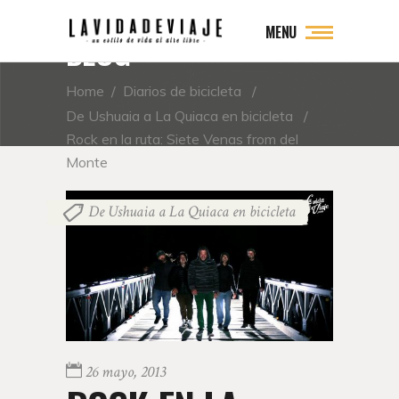
MENU
BLOG
Home
/
Diarios de bicicleta
/
De Ushuaia a La Quiaca en bicicleta
/
Rock en la ruta: Siete Venas from del
Monte
De Ushuaia a La Quiaca en bicicleta
26 mayo, 2013