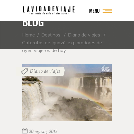
MENU
BLOG
Home
/
Destinos
/
Diario de viajes
/
Cataratas de Iguazú: exploradores de
ayer, viajeros de hoy
Diario de viajes
20 agosto, 2015