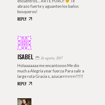
encuentros… ARTE PURO!
Te
abrazo fuerte y aguanten los baños
bosqueros!
REPLY
ISABEL
26 agosto, 2017
Holaaaaaaa me encantoooo Me dio
much a Alegria year fuerza Para salir a
large ruta Gracia s, azucarrrrrrrrr!!!!!
REPLY