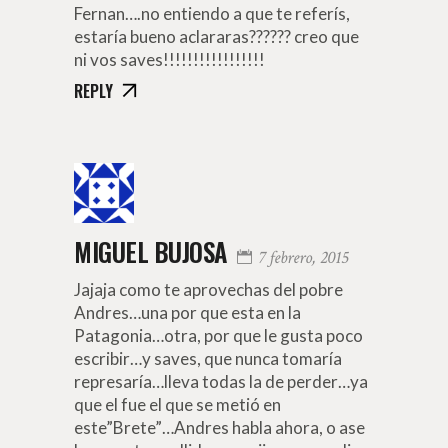
Fernan….no entiendo a que te referís,
estaría bueno aclararas?????? creo que
ni vos saves!!!!!!!!!!!!!!!!!
REPLY
MIGUEL BUJOSA
7 febrero, 2015
Jajaja como te aprovechas del pobre
Andres…una por que esta en la
Patagonia…otra, por que le gusta poco
escribir…y saves, que nunca tomaría
represaría…lleva todas la de perder…ya
que el fue el que se metió en
este”Brete”…Andres habla ahora, o ase