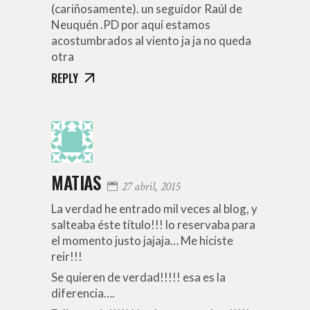
(cariñosamente). un seguidor Raúl de
Neuquén .PD por aquí estamos
acostumbrados al viento ja ja no queda
otra
REPLY
MATIAS
27 abril, 2015
La verdad he entrado mil veces al blog, y
salteaba éste título!!! lo reservaba para
el momento justo jajaja… Me hiciste
reir!!!
Se quieren de verdad!!!!! esa es la
diferencia….