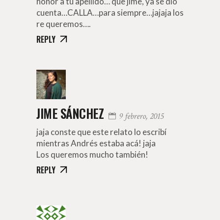
honor a tu apellido… que jime, ya se dio
cuenta…CALLA…para siempre…jajaja los
re queremos….
REPLY
JIME SÁNCHEZ
9 febrero, 2015
jaja conste que este relato lo escribí
mientras Andrés estaba acá! jaja
Los queremos mucho también!
REPLY