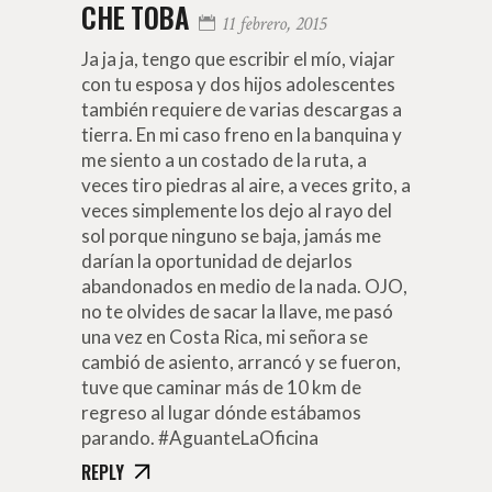
CHE TOBA
11 febrero, 2015
Ja ja ja, tengo que escribir el mío, viajar
con tu esposa y dos hijos adolescentes
también requiere de varias descargas a
tierra. En mi caso freno en la banquina y
me siento a un costado de la ruta, a
veces tiro piedras al aire, a veces grito, a
veces simplemente los dejo al rayo del
sol porque ninguno se baja, jamás me
darían la oportunidad de dejarlos
abandonados en medio de la nada. OJO,
no te olvides de sacar la llave, me pasó
una vez en Costa Rica, mi señora se
cambió de asiento, arrancó y se fueron,
tuve que caminar más de 10 km de
regreso al lugar dónde estábamos
parando. #AguanteLaOficina
REPLY