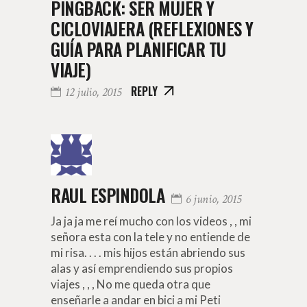
PINGBACK:
SER MUJER Y
CICLOVIAJERA (REFLEXIONES Y
GUÍA PARA PLANIFICAR TU
VIAJE)
REPLY
12 julio, 2015
RAUL ESPINDOLA
6 junio, 2015
Ja ja ja me reí mucho con los videos , , mi
señora esta con la tele y no entiende de
mi risa. . . . mis hijos están abriendo sus
alas y así emprendiendo sus propios
viajes , , , No me queda otra que
enseñarle a andar en bici a mi Peti