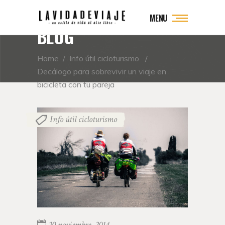
MENU
BLOG
Home
/
Info útil cicloturismo
/
Decálogo para sobrevivir un viaje en
bicicleta con tu pareja
Info útil cicloturismo
20 noviembre, 2014