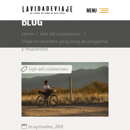
MENU
BLOG
Home
/
Info útil cicloturismo
/
Viajar en bicicleta: ping pong de preguntas
y respuestas
Info útil cicloturismo
16 septiembre, 2018